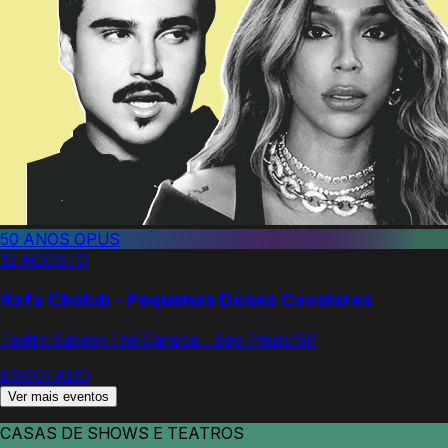
50 ANOS OPUS
12 AGOSTO
Rafa Chalub - Pequenas Doses Cavalares
Teatro Sabesp Frei Caneca - São Paulo/SP
ESGOTADO
Ver mais eventos
CASAS DE SHOWS E TEATROS