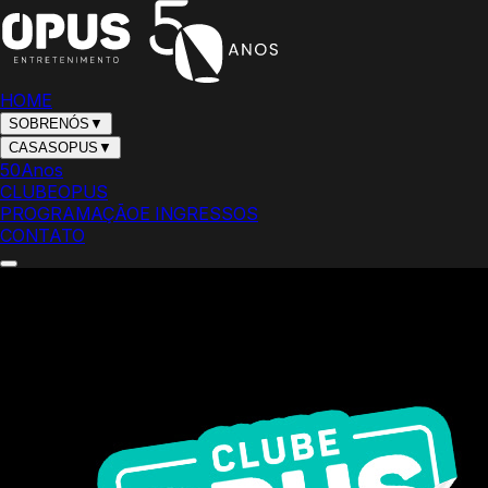
HOME
SOBRE
NÓS
▼
CASAS
OPUS
▼
50
Anos
CLUBE
OPUS
PROGRAMAÇÃO
E INGRESSOS
CONTATO